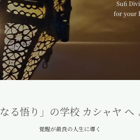
Sufi Div
for your
 聖なる悟り」の学校 カシャヤ へ
覚醒が最良の人生に導く