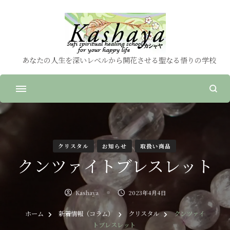
あなたの人生を深いレベルから開花させる聖なる悟りの学校
クリスタル
お知らせ
取扱い商品
クンツァイトブレスレット
Kashaya
2023年4月4日
ホーム
新着情報（コラム）
クリスタル
クンツァイ
トブレスレット