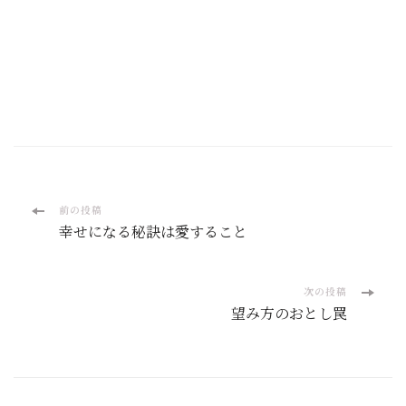
投
前の投稿
幸せになる秘訣は愛すること
稿
ナ
次の投稿
望み方のおとし罠
ビ
ゲ