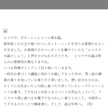
ゥ
ヘ
ン
へ
の
ヒマラヤ、ガネーシュヒマール産水晶。
数年前この大玉で幾つかペンダント・ヘッドを作りお客様のもとへ
行きました。お客様がそのペンダントを着けていたら「ヒマラヤ
水晶でしょう」と声をかけられたそうです。 ヒマラヤ水晶は明
らかに雰囲気が異なりますね。
いつも物事がリンクして日々続いていきます。
一昨日お香づくり講座に初めてお越し下さった方が、焚く前の練
香の香りを知っている香りだと仰いました。思い出されたのは、
ドイツにお住まいだった時に食べたり作っていたレープクゥヘンと
いうお菓子。丁子をはじめ色々なスパイスが沢山入っていて、ク
リスマス頃に食べるお菓子でなつかしい香りとのこと。今度作っ
て下さるとのことで興味津々。そして、話はW杯へ。（笑）