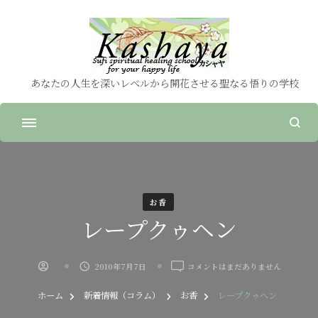
あなたの人生を深いレベルから開花させる聖なる悟りの学校
お香
レープクゥヘン
レ
2010年7月7日
コメントはまだありません
ー
プ
ホーム
新着情報（コラム）
お香
レープクゥヘン
ク