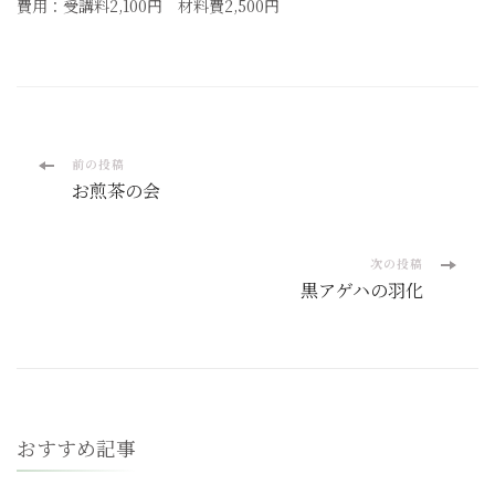
費用：受講料2,100円 材料費2,500円
投
前の投稿
お煎茶の会
稿
ナ
次の投稿
黒アゲハの羽化
ビ
ゲ
ー
おすすめ記事
シ