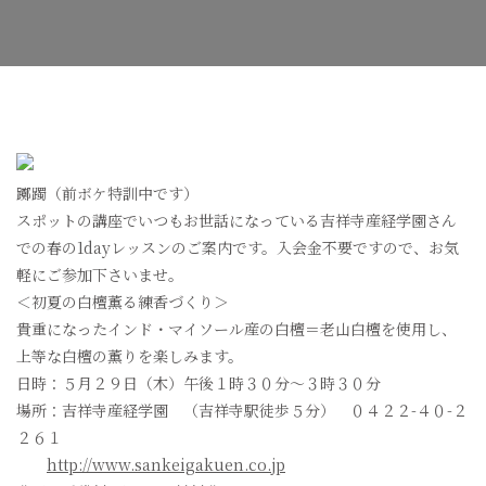
檀
薫
る
練
香
づ
く
り
へ
の
躑躅（前ボケ特訓中です）
スポットの講座でいつもお世話になっている吉祥寺産経学園さん
での春の1dayレッスンのご案内です。入会金不要ですので、お気
軽にご参加下さいませ。
＜初夏の白檀薫る練香づくり＞
貴重になったインド・マイソール産の白檀＝老山白檀を使用し、
上等な白檀の薫りを楽しみます。
日時：５月２９日（木）午後１時３０分～３時３０分
場所：吉祥寺産経学園 （吉祥寺駅徒歩５分） ０４２２-４０-２
２６１
http://www.sankeigakuen.co.jp