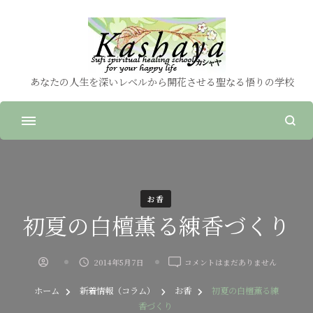
あなたの人生を深いレベルから開花させる聖なる悟りの学校
お香
初夏の白檀薫る練香づくり
初
2014年5月7日
コメントはまだありません
夏
の
ホーム
新着情報（コラム）
お香
初夏の白檀薫る練
白
香づくり