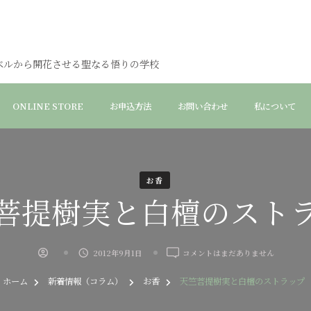
ベルから開花させる聖なる悟りの学校
ONLINE STORE
お申込方法
お問い合わせ
私について
お香
菩提樹実と白檀のスト
天
2012年9月1日
コメントはまだありません
竺
菩
ホーム
新着情報（コラム）
お香
天竺菩提樹実と白檀のストラップ
提
樹