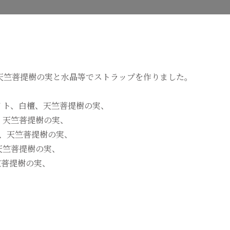
実
と
白
檀
の
ス
ト
ラ
天竺菩提樹の実と水晶等でストラップを作りました。
ッ
プ
へ
イト、白檀、天竺菩提樹の実、
の
、天竺菩提樹の実、
、天竺菩提樹の実、
天竺菩提樹の実、
竺菩提樹の実、