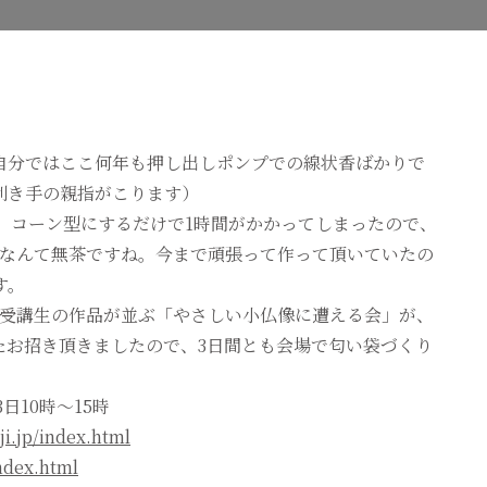
え
る
会
ご
案
内
へ
の
自分ではここ何年も押し出しポンプでの線状香ばかりで
利き手の親指がこります）
た。コーン型にするだけで1時間がかかってしまったので、
るなんて無茶ですね。今まで頑張って作って頂いていたの
す。
と受講生の作品が並ぶ「やさしい小仏像に遭える会」が、
たお招き頂きましたので、3日間とも会場で匂い袋づくり
3日10時～15時
i.jp/index.html
ndex.html