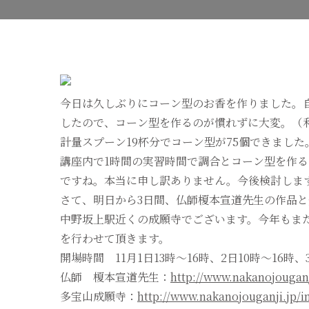
今日は久しぶりにコーン型のお香を作りました。
したので、コーン型を作るのが慣れずに大変。（
計量スプーン19杯分でコーン型が75個できまし
講座内で1時間の実習時間で調合とコーン型を作
ですね。本当に申し訳ありません。今後検討しま
さて、明日から3日間、仏師榎本宣道先生の作品
中野坂上駅近くの成願寺でございます。今年もま
を行わせて頂きます。
開場時間 11月1日13時～16時、2日10時～16時、
仏師 榎本宣道先生：
http://www.nakanojouganj
多宝山成願寺：
http://www.nakanojouganji.jp/i