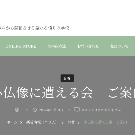
ベルから開花させる聖なる悟りの学校
ONLINE STORE
お申込方法
お問い合わせ
私について
お香
小仏像に遭える会 ご案
小
2014年10月31日
コメントはまだありません
仏
像
ホーム
新着情報（コラム）
お香
小仏像に遭える会 ご案内
に
遭