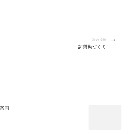
次の投稿
訶梨勒づくり
案内