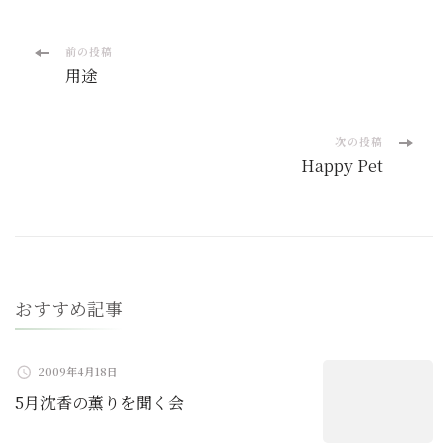
投
前の投稿
用途
稿
ナ
次の投稿
Happy Pet
ビ
ゲ
ー
おすすめ記事
シ
ョ
2009年4月18日
5月沈香の薫りを聞く会
ン