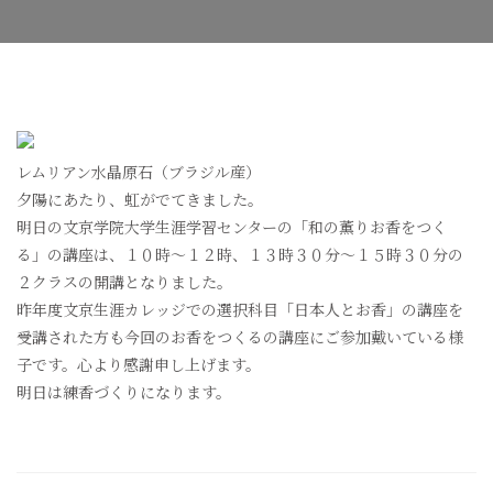
座
へ
の
レムリアン水晶原石（ブラジル産）
夕陽にあたり、虹がでてきました。
明日の文京学院大学生涯学習センターの「和の薫りお香をつく
る」の講座は、１０時～１２時、１３時３０分～１５時３０分の
２クラスの開講となりました。
昨年度文京生涯カレッジでの選択科目「日本人とお香」の講座を
受講された方も今回のお香をつくるの講座にご参加戴いている様
子です。心より感謝申し上げます。
明日は練香づくりになります。