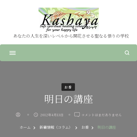
あなたの人生を深いレベルから開花させる聖なる悟りの学校
お香
明日の講座
明
2012年4月13日
コメントはまだありません
日
の
ホーム
新着情報（コラム）
お香
明日の講座
講