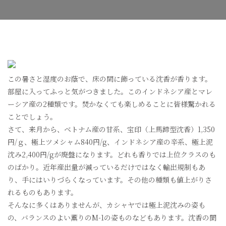
この暑さと湿度のお蔭で、床の間に飾っている沈香が香ります。
部屋に入ってふっと気がつきました。このインドネシア産とマレ
ーシア産の2種類です。焚かなくても楽しめることに皆様驚かれる
ことでしょう。
さて、来月から、ベトナム産の甘系、宝印（上馬蹄型沈香）1,350
円/ｇ、極上ツメシャム840円/g、インドネシア産の辛系、極上泥
沈み2,400円/gが廃盤になります。どれも香りでは上位クラスのも
のばかり。近年産出量が減っているだけではなく輸出規制もあ
り、手にはいりづらくなっています。その他の種類も値上がりさ
れるものもあります。
そんなに多くはありませんが、カシャヤでは極上泥沈みの姿も
の、バランスのよい薫りのM-1の姿ものなどもあります。沈香の聞