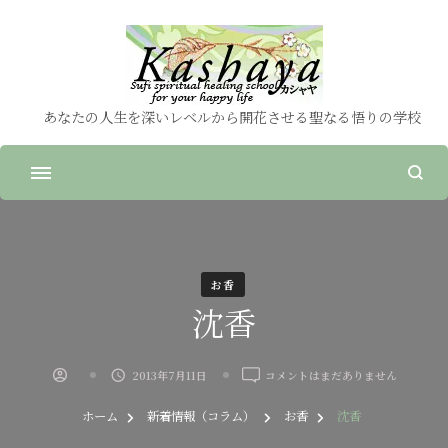
あなたの人生を深いレベルから開花させる聖なる悟りの学校
お香
沈香
沈
2013年7月11日
コメントはまだありません
香
へ
ホーム
新着情報（コラム）
お香
沈香
の