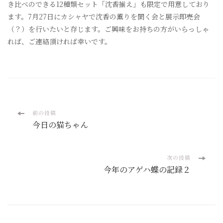
き比べのできる12種類セット「沈香揃え」も限定で用意しており
ます。7月27日にカシャヤで沈香の薫りを聞く会と展示即売会
（？）を行いたいと存じます。ご興味をお持ちの方がいらっしゃ
れば、ご連絡頂ければ幸いです。
投
前の投稿
今日の猫ちゃん
稿
ナ
次の投稿
今年のアゲハ蝶の記録２
ビ
ゲ