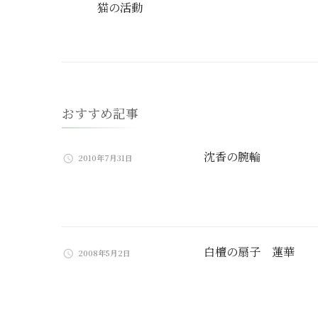
猫の活動
稿
ナ
ビ
おすすめ記事
ゲ
ー
沈香の腕輪
2010年7月31日
シ
ョ
ン
白檀の扇子 蓮華
2008年5月2日