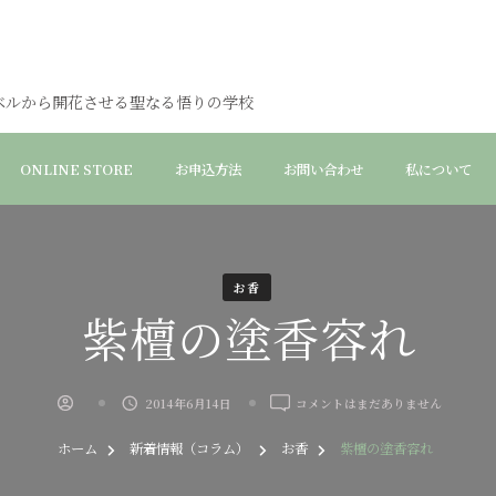
ベルから開花させる聖なる悟りの学校
ONLINE STORE
お申込方法
お問い合わせ
私について
お香
紫檀の塗香容れ
紫
2014年6月14日
コメントはまだありません
檀
の
ホーム
新着情報（コラム）
お香
紫檀の塗香容れ
塗
香