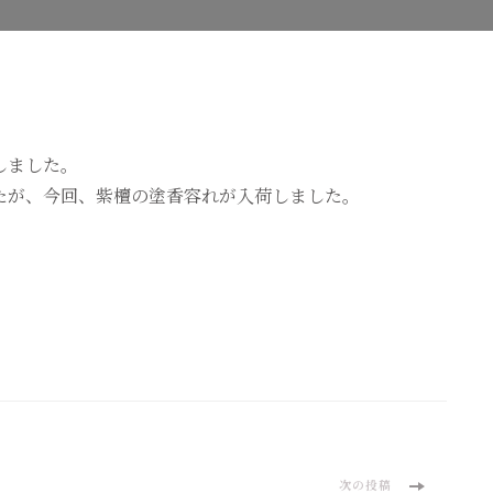
容
れ
へ
の
しました。
たが、今回、紫檀の塗香容れが入荷しました。
。
次の投稿