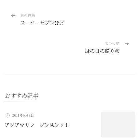
投
前の投稿
スーパーセブンほど
稿
ナ
次の投稿
母の日の贈り物
ビ
ゲ
ー
おすすめ記事
シ
ョ
2011年6月9日
アクアマリン ブレスレット
ン