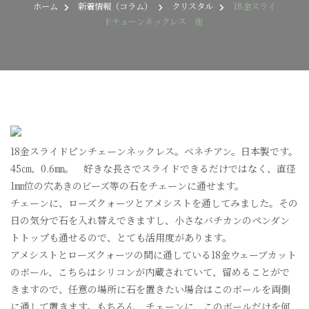
ス
ホーム
新着情報（コラム）
クリスタル
18金スライ
ラ
ドチェーンネックレス 他
イ
ド
チ
ェ
ー
ン
ネ
ッ
ク
レ
18金スライドピンチェーンネックレス。ベネチアン。日本製です。
ス
45㎝、0.6㎜。 好きな長さでスライドできるだけではなく、直径
他
1㎜位の穴あきのビーズ等の石をチェーンに通せます。
へ
の
チェーンに、ローズクォーツとアメシストを通してみました。その
日の気分で石を入れ替えできますし、小さなバチカンのペンダン
トトップも通せるので、とても活用度があります。
アメシストとローズクォーツの間に通している18金ウェーブカット
のボール、こちらはシリコンが内蔵されていて、留めることがで
きますので、任意の場所に石を置きたい場合はこのボールを両側
に通して置きます。もちろん、チェーンに、このボールだけを何