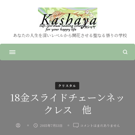
あなたの人生を深いレベルから開花させる聖なる悟りの学校
クリスタル
18金スライドチェーンネッ
クレス 他
18
2015年7月13日
コメントはまだありません
金