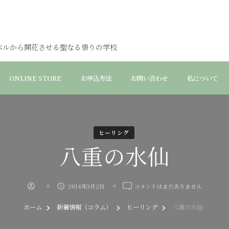
ベルから開花させる聖なる悟りの学校
ONLINE STORE
お申込方法
お問い合わせ
私について
ヒーリング
八重の水仙
八
2014年3月2日
コメントはまだありません
重
の
ホーム
新着情報（コラム）
ヒーリング
八重の水仙
水
仙