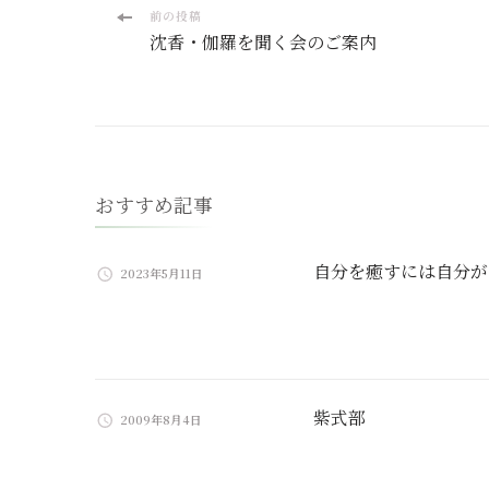
投
前の投稿
沈香・伽羅を聞く会のご案内
稿
ナ
ビ
おすすめ記事
ゲ
ー
自分を癒すには自分が
2023年5月11日
シ
ョ
ン
紫式部
2009年8月4日