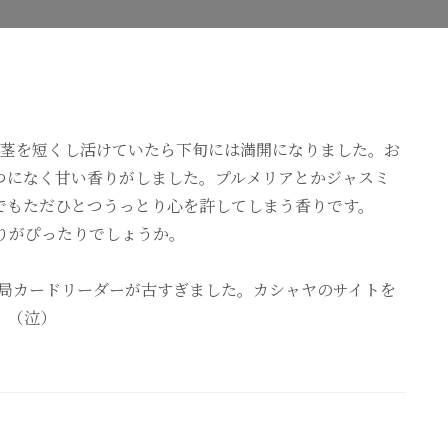
へ
の
。茎を短くし活けていたら下旬には満開になりました。お
つになく甘い香りがしました。プルメリアとかジャスミ
でもただひとつうっとり心を許してしまう香りです。
ssueの香りがぴったりでしょうか。
結局カードリーダーが古すぎました。カシャヤのサイトを
。（泣）