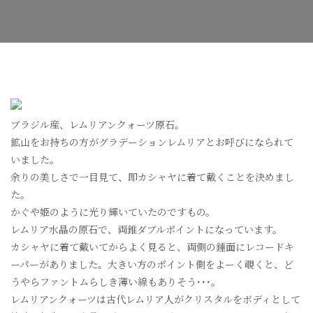
ム
リ
ア
水
晶
へ
の
ブラジル産、レムリアンクォーツ原石。
鉱山をお持ちの方がグラデーションレムリアとお呼びになられて
いました。
余りの美しさで一目見て、即カシャヤに着て戴くことを決めまし
た。
かぐや姫のように光り輝いていたのですもの。
レムリア水晶の原石で、両錐ダブルポイントになっています。
カシャヤに着て戴いてからよく見ると、両側の錘面にレコードキ
ーパーがありました。大きい方のポイント側をよーく覗くと、ど
うやらファントムらしき薄い線もありそう･･･。
レムリアンクォーツは古代レムリア人がクリスタルをボディとして