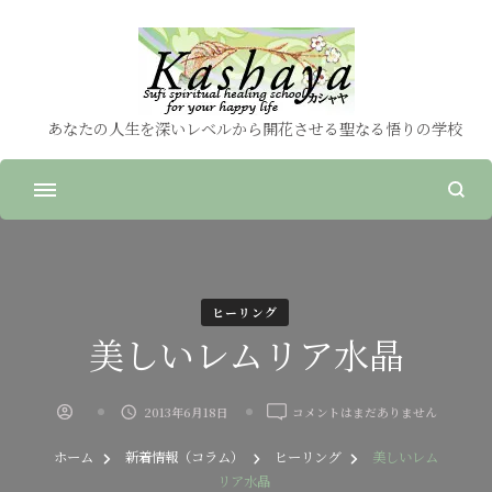
あなたの人生を深いレベルから開花させる聖なる悟りの学校
ヒーリング
美しいレムリア水晶
美
2013年6月18日
コメントはまだありません
し
い
ホーム
新着情報（コラム）
ヒーリング
美しいレム
レ
リア水晶