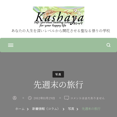
あなたの人生を深いレベルから開花させる聖なる悟りの学校
写真
先週末の旅行
先
2012年11月29日
コメントはまだありません
週
末
ホーム
新着情報（コラム）
写真
先週末の旅行
の