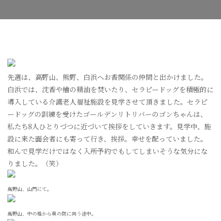
旅
行
へ
の
先週は、高野山、熊野、白浜へお香関係の仲間と出かけました。
白浜では、沈香や檜の精油を焚いたり、セラピードッグを積極的に
導入している介護老人福祉施設を見学させて頂きました。セラピ
ードッグの訓練を受けたゴールデンリトリバーのゴンちゃんは、
私たち8人ひとりづつに近づいて挨拶をしていきます。見学中、施
設に来た面会者にも寄って行き、挨拶。幸せを配っていました。
和んで見学だけではなく入所予約でもしてしまいそうな気分にな
りました。（笑）
高野山、山門にて。
高野山、中の橋から奥の院に向う途中。