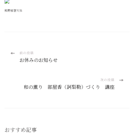
熊野那智大社
投
前の投稿
お休みのお知らせ
稿
ナ
次の投稿
和の薫り 部屋香（訶梨勒）づくり 講座
ビ
ゲ
ー
おすすめ記事