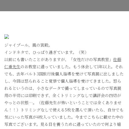
人
指
導
へ
の
ジャイプール、風の宮殿。
インドネタで、ひっぱり過ぎています。（笑）
以前にも書いたことがありますが、「女性だけの写真教室」
佐藤
仁重先生
のお教室に通っていました。もう休会して1年以上。それ
でも、去年バルト3国旅行後個人指導を受けて写真展に出しました
し、今回は怒られること覚悟で個人指導を受けてきました。怒ら
れるというのは、小さなデータで撮ってしまっているので写真展
用の半切には印刷できず、全くトリミングなしで講評会の四切が
やっとの状態…。（佐藤先生が怖いということでは全くありませ
ん！！）トリミングなしで使える5枚を選んで頂いたら、自分でも
気にいった写真が4枚入っていました。今までこちらに載せた中の
写真でございます。見る目を養うために通っていたので何より嬉