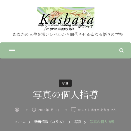
あなたの人生を深いレベルから開花させる聖なる悟りの学校
写真
写真の個人指導
写
2016年3月30日
コメントはまだありません
真
の
ホーム
新着情報（コラム）
写真
写真の個人指導
個