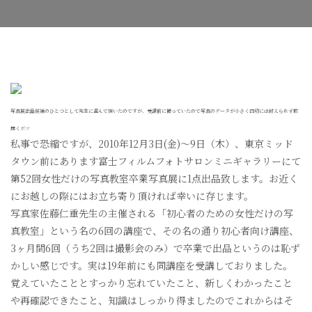
お
知
ら
せ
へ
の
写真展出品候補のひとつとして先生に選んで頂いたのですが、受講前に撮っていたので写真のデータが小さく四切には耐えられず敢
無くボツ
私事で恐縮ですが、2010年12月3日(金)～9日（木）、東京ミッド
タウン前にあります富士フィルムフォトサロンミニギャラリーにて
第52回女性だけの写真教室卒業写真展に1点出品致します。お近く
にお越しの際にはお立ち寄り頂ければ幸いに存じます。
写真家佐藤仁重先生の主催される「初心者のための女性だけの写
真教室」という名の6回の講座で、その名の通り初心者向け講座、
3ヶ月間6回（うち2回は撮影会のみ）で卒業で出品というのは恥ず
かしい感じです。実は19年前にも同講座を受講しておりました。
覚えていたこととすっかり忘れていたこと、新しくわかったこと
や再確認できたこと、知識はしっかり得ましたのでこれからはそ