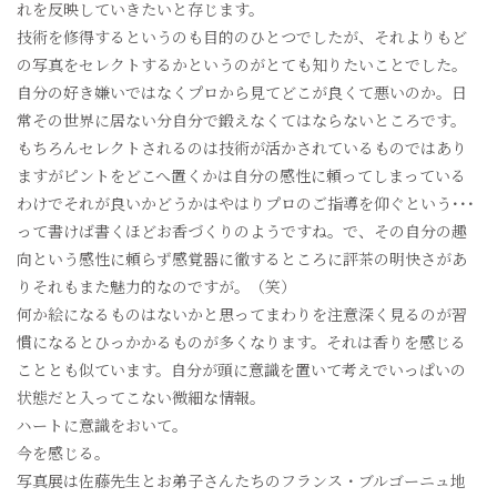
れを反映していきたいと存じます。
技術を修得するというのも目的のひとつでしたが、それよりもど
の写真をセレクトするかというのがとても知りたいことでした。
自分の好き嫌いではなくプロから見てどこが良くて悪いのか。日
常その世界に居ない分自分で鍛えなくてはならないところです。
もちろんセレクトされるのは技術が活かされているものではあり
ますがピントをどこへ置くかは自分の感性に頼ってしまっている
わけでそれが良いかどうかはやはりプロのご指導を仰ぐという･･･
って書けば書くほどお香づくりのようですね。で、その自分の趣
向という感性に頼らず感覚器に徹するところに評茶の明快さがあ
りそれもまた魅力的なのですが。（笑）
何か絵になるものはないかと思ってまわりを注意深く見るのが習
慣になるとひっかかるものが多くなります。それは香りを感じる
こととも似ています。自分が頭に意識を置いて考えでいっぱいの
状態だと入ってこない微細な情報。
ハートに意識をおいて。
今を感じる。
写真展は佐藤先生とお弟子さんたちのフランス・ブルゴーニュ地