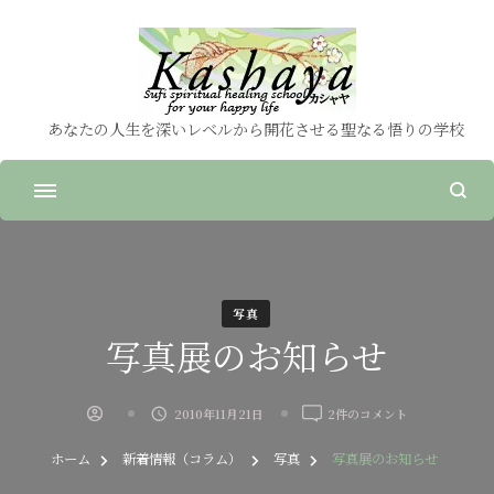
あなたの人生を深いレベルから開花させる聖なる悟りの学校
写真
写真展のお知らせ
写
2010年11月21日
2件のコメント
真
展
ホーム
新着情報（コラム）
写真
写真展のお知らせ
の