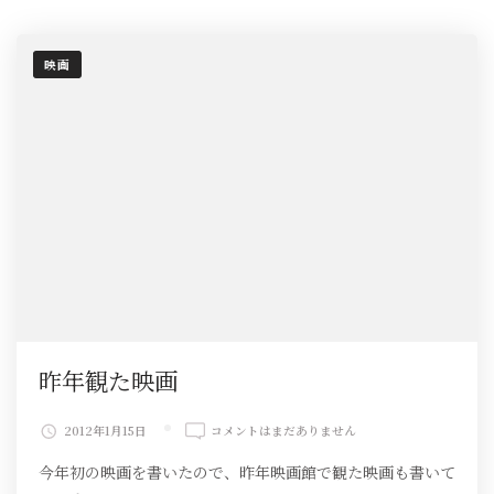
映画
昨年観た映画
昨
2012年1月15日
コメントはまだありません
年
今年初の映画を書いたので、昨年映画館で観た映画も書いて
観
た