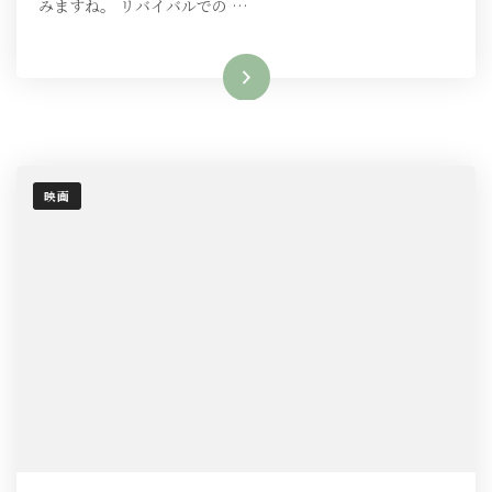
みますね。 リバイバルでの …
映
画
へ
続きを読む
の
映画