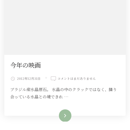
今年の映画
今
2012年12月31日
コメントはまだありません
年
ブラジル産水晶原石。 水晶の中のクラックではなく、隣り
の
映
合っている水晶との境できれ …
画
へ
の
続きを読む