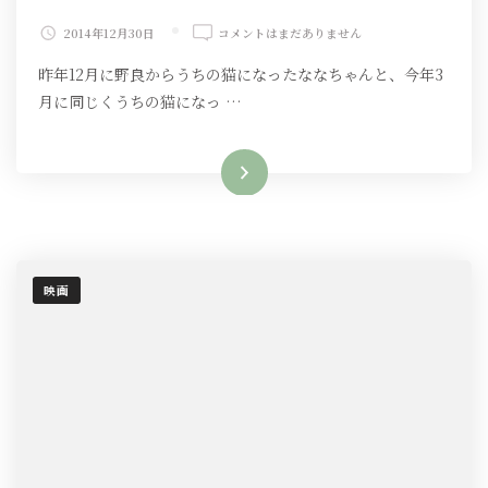
今
2014年12月30日
コメントはまだありません
年
昨年12月に野良からうちの猫になったななちゃんと、今年3
の
映
月に同じくうちの猫になっ …
画
へ
の
続きを読む
映画