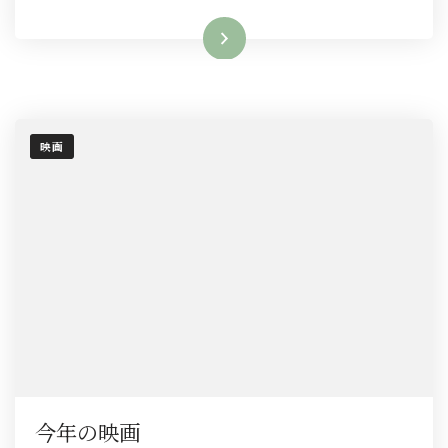
観
て
続きを読む
へ
の
映画
今年の映画