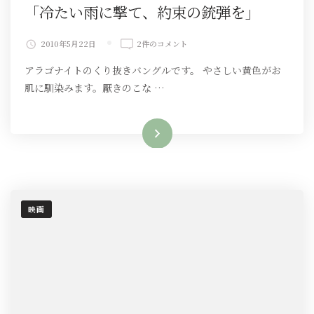
「冷たい雨に撃て、約束の銃弾を」
「冷
2010年5月22日
2件のコメント
た
アラゴナイトのくり抜きバングルです。 やさしい黄色がお
い
雨
肌に馴染みます。厭きのこな …
に
撃
て、
続きを読む
約
束
の
銃
弾
を」
映画
へ
の