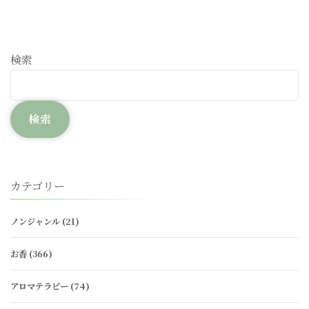
稿
定
定
の
ペ
ペ
ー
ー
ペ
検索
ジ
ジ
ー
検索
ジ
送
り
カテゴリー
ノンジャンル
(21)
お香
(366)
アロマテラピー
(74)