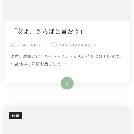
「友よ、さらばと言おう」
「友
2014年8月18日
コメントはまだありません
よ、
現在、雑草と化したペパーミントが沢山花をつけています。
さ
ら
お盆休みは如何お過ごしで …
ば
と
言
続きを読む
お
う」
へ
の
映画