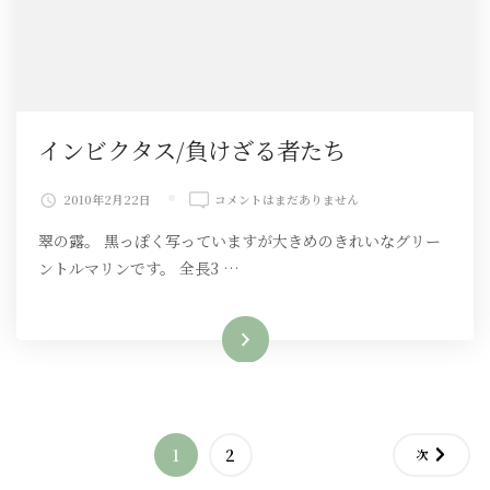
インビクタス/負けざる者たち
イ
2010年2月22日
コメントはまだありません
ン
翠の露。 黒っぽく写っていますが大きめのきれいなグリー
ビ
ク
ントルマリンです。 全長3 …
タ
ス/
負
続きを読む
け
ざ
る
者
た
投
ち
固
固
1
2
次
へ
の