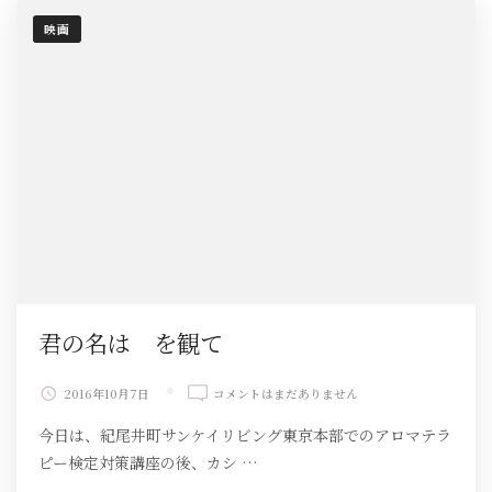
映画
君の名は を観て
君
2016年10月7日
コメントはまだありません
の
今日は、紀尾井町サンケイリビング東京本部でのアロマテラ
名
は
ピー検定対策講座の後、カシ …
を