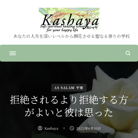
あなたの人生を深いレベルから開花させる聖なる悟りの学校
AS SALAM 平安
拒絶されるより拒絶する方
がよいと彼は思った
Kashaya
2022年6月30日