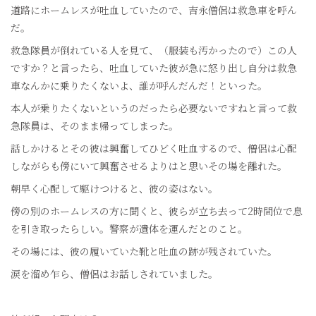
道路にホームレスが吐血していたので、吉永僧侶は救急車を呼ん
だ。
救急隊員が倒れている人を見て、（服装も汚かったので）この人
ですか？と言ったら、吐血していた彼が急に怒り出し自分は救急
車なんかに乗りたくないよ、誰が呼んだんだ！といった。
本人が乗りたくないというのだったら必要ないですねと言って救
急隊員は、そのまま帰ってしまった。
話しかけるとその彼は興奮してひどく吐血するので、僧侶は心配
しながらも傍にいて興奮させるよりはと思いその場を離れた。
朝早く心配して駆けつけると、彼の姿はない。
傍の別のホームレスの方に聞くと、彼らが立ち去って2時間位で息
を引き取ったらしい。警察が遺体を運んだとのこと。
その場には、彼の履いていた靴と吐血の跡が残されていた。
涙を溜め乍ら、僧侶はお話しされていました。