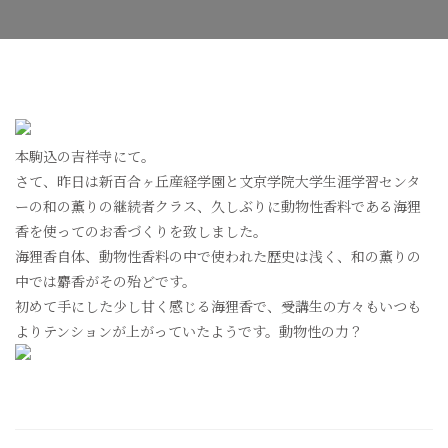
の
本駒込の吉祥寺にて。
さて、昨日は新百合ヶ丘産経学園と文京学院大学生涯学習センタ
ーの和の薫りの継続者クラス、久しぶりに動物性香料である海狸
香を使ってのお香づくりを致しました。
海狸香自体、動物性香料の中で使われた歴史は浅く、和の薫りの
中では麝香がその殆どです。
初めて手にした少し甘く感じる海狸香で、受講生の方々もいつも
よりテンションが上がっていたようです。動物性の力？