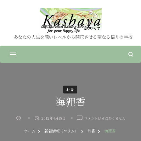
あなたの人生を深いレベルから開花させる聖なる悟りの学校
お香
海狸香
海
2012年4月18日
コメントはまだありません
狸
香
ホーム
新着情報（コラム）
お香
海狸香
へ