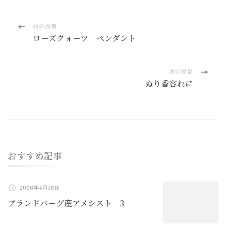
投
前の投稿
ローズクォーツ ペンダント
稿
ナ
次の投稿
ぬり香容れに
ビ
ゲ
ー
おすすめ記事
シ
ョ
2008年4月18日
ブランドバーグ産アメシスト 3
ン